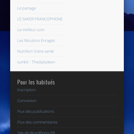
Le partage
LE SAKER FRANCOPHONE
Le-Veilleur.com
Les Moutons Enragés
Nutrition Votre santé
tumblr : Thedailydeen
Pour les habitués
Inscription
Connexion
Flux des publications
Flux des commentaires
Site de WordPress-FR