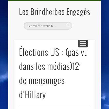
QUI SOMMES NOUS
LES ESSENTIELS
ECO-LIEUX
ACCUEIL
Les Brindherbes Engagés
Élections US : (pas vu
dans les médias)12′
de mensonges
d’Hillary