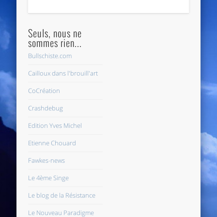
Seuls, nous ne
sommes rien...
Bullschiste.com
Cailloux dans l'brouill'art
CoCréation
Crashdebug
Edition Yves Michel
Etienne Chouard
Fawkes-news
Le 4ème Singe
Le blog de la Résistance
Le Nouveau Paradigme