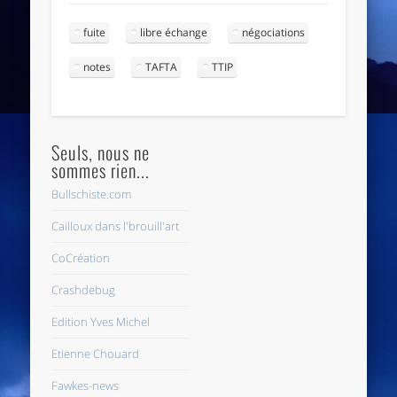
fuite
libre échange
négociations
notes
TAFTA
TTIP
Seuls, nous ne
sommes rien...
Bullschiste.com
Cailloux dans l'brouill'art
CoCréation
Crashdebug
Edition Yves Michel
Etienne Chouard
Fawkes-news