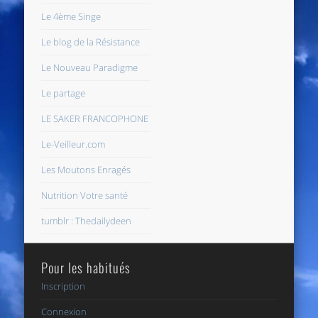
Le 4ème Singe
Le blog de la Résistance
Le Nouveau Paradigme
Le partage
LE SAKER FRANCOPHONE
Le-Veilleur.com
Les Moutons Enragés
Nutrition Votre santé
tumblr : Thedailydeen
Pour les habitués
Inscription
Connexion