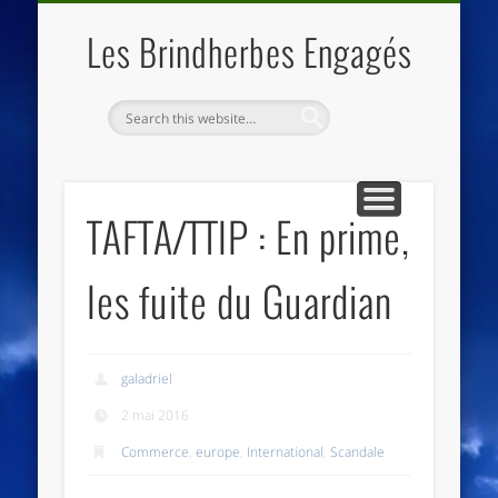
QUI SOMMES NOUS
LES ESSENTIELS
ECO-LIEUX
ACCUEIL
Les Brindherbes Engagés
TAFTA/TTIP : En prime,
les fuite du Guardian
galadriel
2 mai 2016
Commerce
,
europe
,
International
,
Scandale