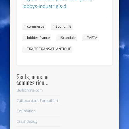
lobbys-industriels-d
commerce
Economie
lobbies france
Scandale
TAFTA
TRAITE TRANSATLANTIQUE
Seuls, nous ne
sommes rien...
Bullschiste.com
Cailloux dans l'brouill'art
CoCréation
Crashdebug