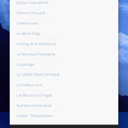
Edition Yves Michel
Etienne Chouard
Fawkes-news
Le 4ème Singe
Le blog de la Résistance
Le Nouveau Paradigme
Le partage
LE SAKER FRANCOPHONE
Le-Veilleur.com
Les Moutons Enragés
Nutrition Votre santé
tumblr : Thedailydeen