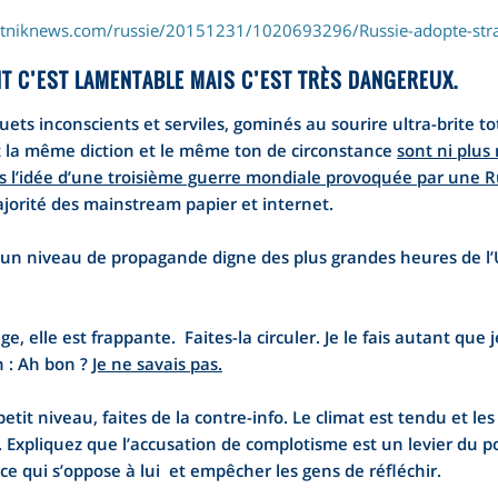
putniknews.com/russie/20151231/1020693296/Russie-adopte-str
T C’EST LAMENTABLE MAIS C’EST TRÈS DANGEREUX.
quets inconscients et serviles, gominés au sourire ultra-brite 
t la même diction et le même ton de circonstance
sont ni plus
s l’idée d’une troisième guerre mondiale provoquée par une R
jorité des mainstream papier et internet.
n niveau de propagande digne des plus grandes heures de l’
e, elle est frappante. Faites-la circuler. Je le fais autant que
n : Ah bon ?
Je ne savais pas.
etit niveau, faites de la contre-info. Le climat est tendu et
 Expliquez que l’accusation de complotisme est un levier du p
 ce qui s’oppose à lui et empêcher les gens de réfléchir.