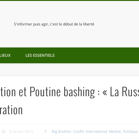
S'informer puis agir, c'est le début de la liberté
LIEUX
LES ESSENTIELS
ion et Poutine bashing : « La Russ
ation
8 janvier 2016
Big Brother
,
Conflit
,
International
,
Médias
,
Politique