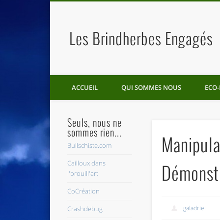
Les Brindherbes Engagés
ACCUEIL
QUI SOMMES NOUS
ECO-
Seuls, nous ne
sommes rien...
Manipulat
Bullschiste.com
Cailloux dans
Démonstr
l'brouill'art
CoCréation
galadriel
Crashdebug