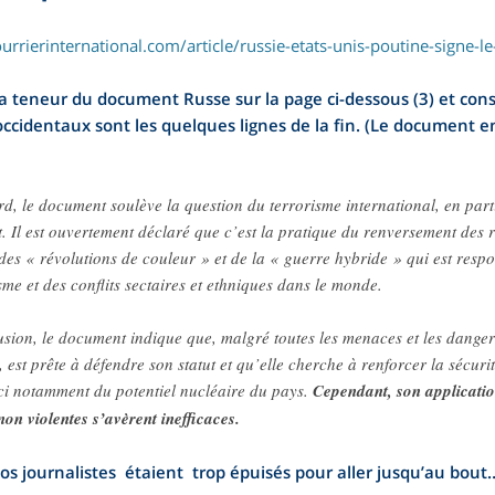
rrierinternational.com/article/russie-etats-unis-poutine-signe-le
la teneur du document Russe sur la page ci-dessous (3) et con
 occidentaux sont les quelques lignes de la fin. (Le document en
rd, le document soulève la question du terrorisme international, en par
 Il est ouvertement déclaré que c’est la pratique du renversement des ré
es « révolutions de couleur » et de la « guerre hybride » qui est respo
sme et des conflits sectaires et ethniques dans le monde.
sion, le document indique que, malgré toutes les menaces et les dangers
 est prête à défendre son statut et qu’elle cherche à renforcer la sécurit
 ici notamment du potentiel nucléaire du pays.
Cependant, son applicatio
on violentes s’avèrent inefficaces.
 journalistes étaient trop épuisés pour aller jusqu’au bout