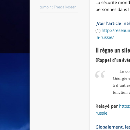
La
sécurité
mondia
tumblr : Thedailydeen
personnes dans l
[Voir l’article int
(1)
http://reseaui
la-russie/
Il règne un sil
(Rappel d’un évén
Le co
Géorgie e
à d’autre
fonction 
Relayé par
https
russie
Globalement, les