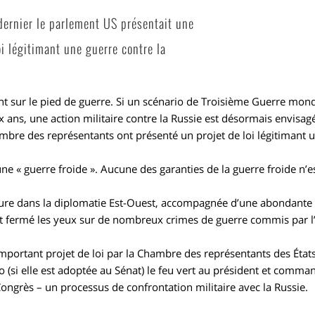
ernier le parlement US présentait une
oi légitimant une guerre contre la
nt sur le pied de guerre. Si un scénario de Troisième Guerre mond
x ans, une action militaire contre
la Russie
est désormais envisagé
mbre des représentants
ont présenté un projet de loi légitimant u
’une « guerre froide ». Aucune des garanties de la guerre froide n’e
pture dans la diplomatie Est-Ouest, accompagnée d’une abondante
t fermé les yeux sur de nombreux crimes de guerre commis par l’al
mportant projet de loi par la Chambre des représentants des État
o (si elle est adoptée au Sénat) le feu vert au président et comma
ngrès – un processus de confrontation militaire avec la Russie.