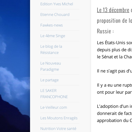
Edition Yves Michel
Le 13 décembre
d
Etienne Chouard
proposition de l
Fawkes-news
Russie :
Le 4ème Singe
Les États-Unis so
Le blog de la
depuis plus de di
Résistance
le Sénat et la
Cha
Le Nouveau
Paradigme
Il ne s’agit pas d
Le partage
Il y a eu une ru
LE SAKER
ont pour leur par
FRANCOPHONE
L’adoption d’un i
Le-Veilleur.com
donnerait de fact
Les Moutons Enragés
approbation du Co
Nutrition Votre santé