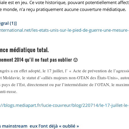
le est en jeu. Ce vote historique, pouvant potentiellement affecte
e monde, n’a reçu pratiquement aucune couverture médiatique
.
égral (1)]
nternational.net/les-etats-unis-sur-le-pied-de-guerre-une-mesure-l
ence médiatique total.
ement 2014 qu’il ne faut pas oublier 🙂
ngrès a en effet adopté, le 17 juillet, l’ « Acte de prévention de l’agress
t Moldavie, le statut d’«alliés majeurs non-OTAN des États-Unis», autoris
s pays de l’Est, directement ou par l’intermédiaire de l’OTAN, le maxi
anti-russe.
://blogs.mediapart.fr/lucie-couvreur/blog/220714/le-17-juillet-le
 mainstream eux l’ont déjà « oublié »