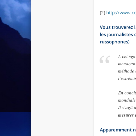
(2)
http://www.cou
Vous trouverez 
les journalistes
russophones)
A cet éga
menaçant.
méthode d
l’extrémi
En conclu
mondiale,
Il s’agit
mesures n
Apparemment nos