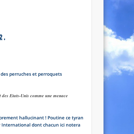
2
,
 des perruches et perroquets
 et des Etats-Unis comme une menace
prement hallucinant ! Poutine ce tyran
r International dont chacun ici notera