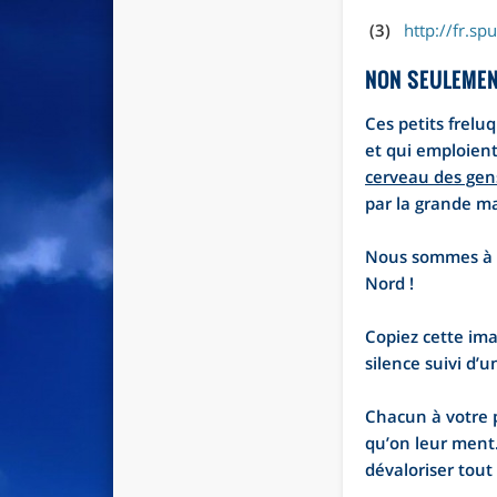
(3)
http://fr.s
NON SEULEMEN
Ces petits frelu
et qui emploien
cerveau des gen
par la grande ma
Nous sommes à u
Nord !
Copiez cette imag
silence suivi d’u
Chacun à votre p
qu’on leur ment.
dévaloriser tout