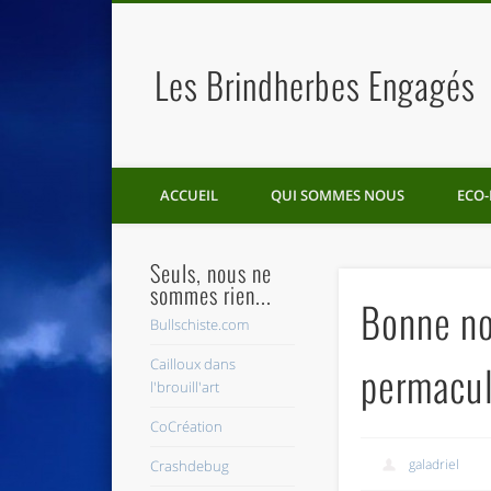
Les Brindherbes Engagés
ACCUEIL
QUI SOMMES NOUS
ECO-
Seuls, nous ne
sommes rien...
Bonne no
Bullschiste.com
Cailloux dans
permacul
l'brouill'art
CoCréation
galadriel
Crashdebug