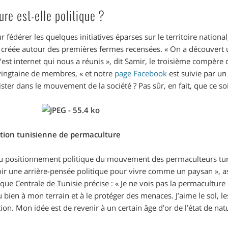
re est-elle politique
?
fédérer les quelques initiatives éparses sur le territoire national,
 créée autour des premières fermes recensées.
«
On a découvert 
’est internet qui nous a réunis
»
, dit Samir, le troisième compère 
vingtaine de membres,
«
et notre
page Facebook
est suivie par un
ister dans le mouvement de la société
? Pas sûr, en fait, que ce soi
ation tunisienne de permaculture
du positionnement politique du mouvement des permaculteurs tun
voir une arrière-pensée politique pour vivre comme un paysan
»
, 
nque Centrale de Tunisie précise :
«
Je ne vois pas la permaculture
 bien à mon terrain et à le protéger des menaces. J’aime le sol, le
ion. Mon idée est de revenir à un certain âge d’or de l’état de nat