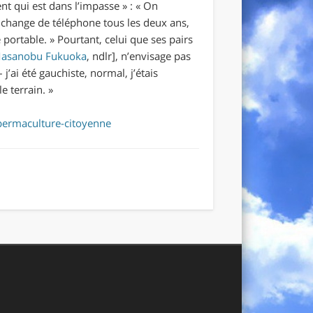
t qui est dans l’impasse
» : «
On
n change de téléphone tous les deux ans,
e portable.
»
Pourtant, celui que ses pairs
asanobu Fukuoka
, ndlr
], n’envisage pas
j’ai été gauchiste, normal, j’étais
le terrain.
»
permaculture-citoyenne