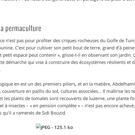
la permaculture
 ce n’est pas pour profiter des criques rocheuses du Golfe de Tu
unine. C’est pour cultiver son petit bout de terre, grand d’à peine
ut petit espace peut contenir
»
, glisse-t-il en observant son jardin. 
te démarche qui vise à construire des écosystèmes résilients et 
.
logique en est un des premiers piliers, et en la matière, Abdelham
 couverture en paillis du sol, cultures associées… Il maîtrise les 
t les plants de tomates sont recouverts de luzerne, une plante fou
tel à insectes –
«
en pension complète
»
– n’est pas encore achevé,
ns qu’il a ramenés de Sidi Bouzid.