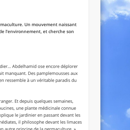
permaculture. Un mouvement naissant
 de l’environnement, et cherche son
amandier… Abdelhamid ose encore déplorer
 fruit manquant. Des pamplemousses aux
sien ressemble à un véritable paradis du
oranger. Et depuis quelques semaines,
apucines, une plante médicinale connue
xplique le jardinier en passant devant les
mmédiates, il philosophe devant les limaces
un autre principe de la permaculture.
»