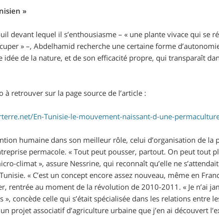
nisien
»
uil devant lequel il s’enthousiasme –
«
une plante vivace qui se r
ccuper
»
–, Abdelhamid recherche une certaine forme d’autonomie à
 idée de la nature, et de son efficacité propre, qui transparaît dan
o à retrouver sur la page source de l’article :
terre.net/En-Tunisie-le-mouvement-naissant-d-une-permacultur
ention humaine dans son meilleur rôle, celui d’organisation de la pr
entreprise permacole.
«
Tout peut pousser, partout. On peut tout pla
icro-climat
»
, assure Nessrine, qui reconnaît qu’elle ne s’attendai
Tunisie.
«
C’est un concept encore assez nouveau, même en Fran
er, rentrée au moment de la révolution de 2010-2011.
«
Je n’ai j
s
»
, concède celle qui s’était spécialisée dans les relations entre 
 un projet associatif d’agriculture urbaine que j’en ai découvert l’e