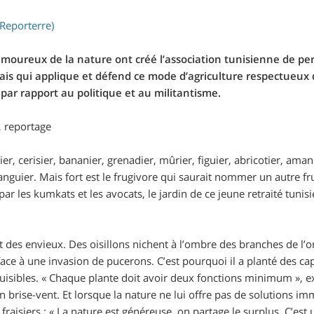
(Reporterre)
 amoureux de la nature ont créé l’association tunisienne de 
ais qui applique et défend ce mode d’agriculture respectueux
ar rapport au politique et au militantisme.
, reportage
ier, cerisier, bananier, grenadier, mûrier, figuier, abricotier, 
anguier. Mais fort est le frugivore qui saurait nommer un autre
par les kumkats et les avocats, le jardin de ce jeune retraité tuni
t des envieux. Des oisillons nichent à l’ombre des branches de l’
ace à une invasion de pucerons. C’est pourquoi il a planté des c
uisibles.
«
Chaque plante doit avoir deux fonctions minimum
»
, e
 en brise-vent. Et lorsque la nature ne lui offre pas de solutions i
fraisiers :
«
La nature est généreuse, on partage le surplus. C’est 