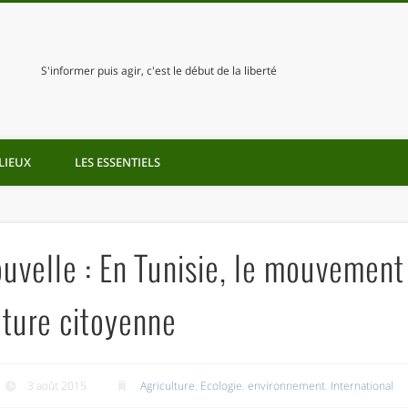
S'informer puis agir, c'est le début de la liberté
LIEUX
LES ESSENTIELS
uvelle : En Tunisie, le mouvement
ture citoyenne
3 août 2015
Agriculture
,
Ecologie
,
environnement
,
International