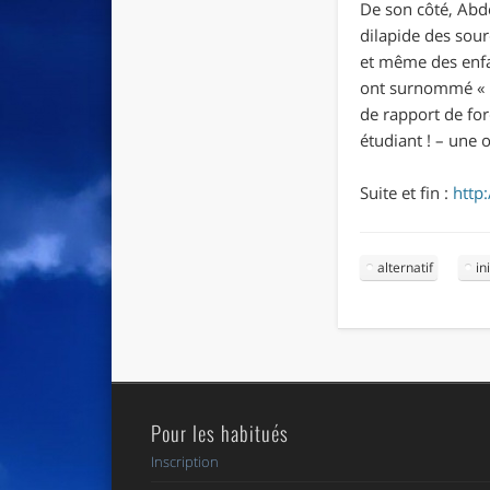
De son côté, Ab
dilapide des sour
et même des enfan
ont surnommé
«
de rapport de forc
étudiant
! – une 
Suite et fin :
http
alternatif
in
Pour les habitués
Inscription