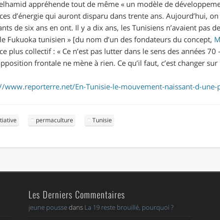
delhamid appréhende tout de même
«
un modèle de développemen
ces d’énergie qui auront disparu dans trente ans. Aujourd’hui, o
ts de six ans en ont. Il y a dix ans, les Tunisiens n’avaient pas d
le Fukuoka tunisien
»
[
du nom d’un des fondateurs du concept,
M
e plus collectif :
«
Ce n’est pas lutter dans le sens des années 70 – 
opposition frontale ne mène à rien. Ce qu’il faut, c’est changer sur 
://www.reporterre.net/En-Tunisie-le-mouvement-naissant-d-une-
itiative
permaculture
Tunisie
Les Derniers Commentaires
jeune pousse
dans
La 19 reste brouillé, pourquoi ?