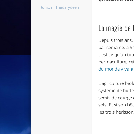
tumblr : Thedailydeen
La magie de 
Depuis trois ans,
par semaine, à So
c’est ce qu’un to
permaculture, cet
du monde vivant
L’agriculture bio
système de butte,
semis de courge e
sols. Et si son hô
les trois hérisso