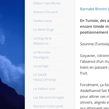
Edition Yves Michel
Barnabé Binctin 
Etienne Chouard
En Tunisie, des
Fawkes-news
encore timide m
Le 4ème Singe
positionnement p
Le blog de la
Résistance
Sounine (Tunisie)
Le Nouveau
Goyavier, citronn
Paradigme
l’absence d’un m
Le partage
kiwis en passant 
fruit.
LE SAKER
FRANCOPHONE
Forcément, ça fai
Le-Veilleur.com
Abdelhamid fait f
pour attirer ces n
Les Moutons Enragés
oliviers, alignés
Nutrition Votre santé
qui attaquent ses 