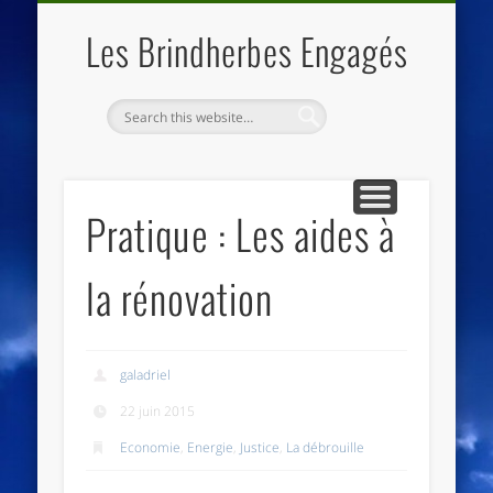
QUI SOMMES NOUS
LES ESSENTIELS
ECO-LIEUX
ACCUEIL
Les Brindherbes Engagés
Pratique : Les aides à
la rénovation
galadriel
22 juin 2015
Economie
,
Energie
,
Justice
,
La débrouille