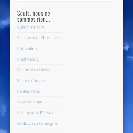
Seuls, nous ne
sommes rien...
Bullschiste.com
Cailloux dans l'brouill'art
CoCréation
Crashdebug
Edition Yves Michel
Etienne Chouard
Fawkes-news
Le 4ème Singe
Le blog de la Résistance
Le Nouveau Paradigme