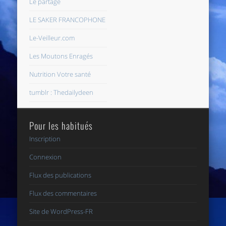
Le partage
LE SAKER FRANCOPHONE
Le-Veilleur.com
Les Moutons Enragés
Nutrition Votre santé
tumblr : Thedailydeen
Pour les habitués
Inscription
Connexion
Flux des publications
Flux des commentaires
Site de WordPress-FR