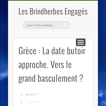
QUI SOMMES NOUS
LES ESSENTIELS
ECO-LIEUX
ACCUEIL
Les Brindherbes Engagés
Grèce : La date butoir
approche. Vers le
grand basculement ?
galadriel
7 avril 2015