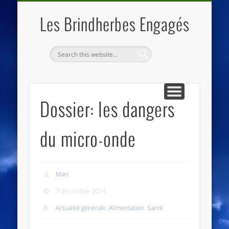
QUI SOMMES NOUS
LES ESSENTIELS
ECO-LIEUX
ACCUEIL
Les Brindherbes Engagés
Dossier: les dangers
du micro-onde
Marc
7 décembre 2014
Actualité générale
,
Alimentation
,
Santé