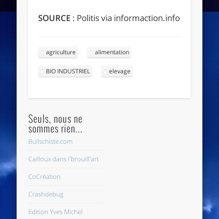
SOURCE
: Politis via informaction.info
agriculture
alimentation
BIO INDUSTRIEL
elevage
Seuls, nous ne
sommes rien...
Bullschiste.com
Cailloux dans l'brouill'art
CoCréation
Crashdebug
Edition Yves Michel