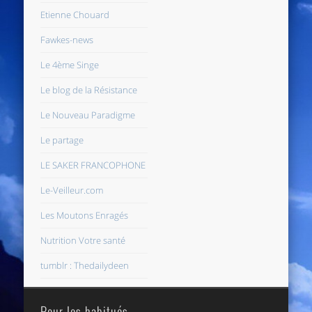
Etienne Chouard
Fawkes-news
Le 4ème Singe
Le blog de la Résistance
Le Nouveau Paradigme
Le partage
LE SAKER FRANCOPHONE
Le-Veilleur.com
Les Moutons Enragés
Nutrition Votre santé
tumblr : Thedailydeen
Pour les habitués