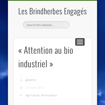
QUI SOMMES NOUS
LES ESSENTIELS
ECO-LIEUX
ACCUEIL
Les Brindherbes Engagés
« Attention au bio
industriel »
galadriel
24 mars 2014
Agriculture
,
Alimentation