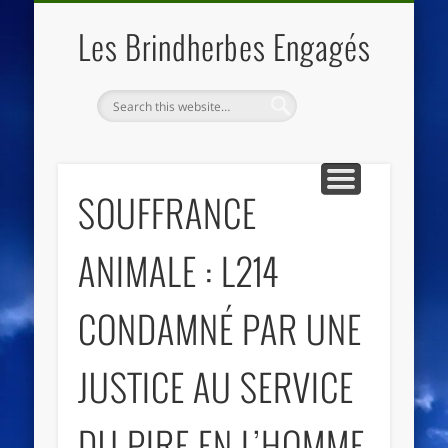
QUI SOMMES NOUS
LES ESSENTIELS
ECO-LIEUX
ACCUEIL
Les Brindherbes Engagés
SOUFFRANCE
ANIMALE : L214
CONDAMNÉ PAR UNE
JUSTICE AU SERVICE
DU PIRE EN L’HOMME