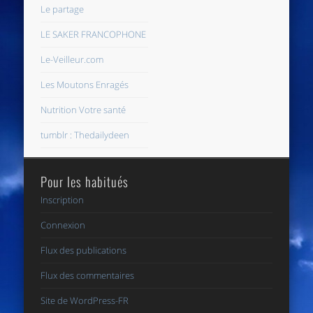
Le partage
LE SAKER FRANCOPHONE
Le-Veilleur.com
Les Moutons Enragés
Nutrition Votre santé
tumblr : Thedailydeen
Pour les habitués
Inscription
Connexion
Flux des publications
Flux des commentaires
Site de WordPress-FR