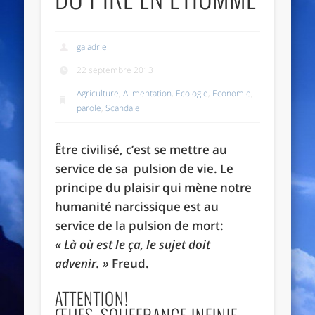
galadriel
22 septembre 2013
Agriculture
,
Alimentation
,
Ecologie
,
Economie
,
parole
,
Scandale
Être civilisé, c’est se mettre au
service de sa pulsion de vie. Le
principe du plaisir qui mène notre
humanité narcissique est au
service de la pulsion de mort:
« Là où est le ça, le sujet doit
advenir. »
Freud.
ATTENTION!
ŒUFS=SOUFFRANCE INFINIE.