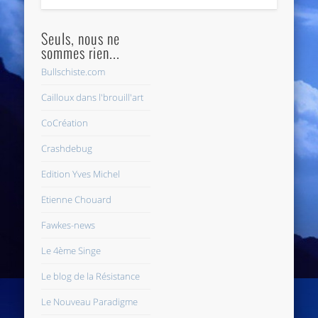
Seuls, nous ne
sommes rien...
Bullschiste.com
Cailloux dans l'brouill'art
CoCréation
Crashdebug
Edition Yves Michel
Etienne Chouard
Fawkes-news
Le 4ème Singe
Le blog de la Résistance
Le Nouveau Paradigme