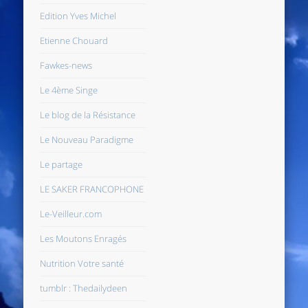
Edition Yves Michel
Etienne Chouard
Fawkes-news
Le 4ème Singe
Le blog de la Résistance
Le Nouveau Paradigme
Le partage
LE SAKER FRANCOPHONE
Le-Veilleur.com
Les Moutons Enragés
Nutrition Votre santé
tumblr : Thedailydeen