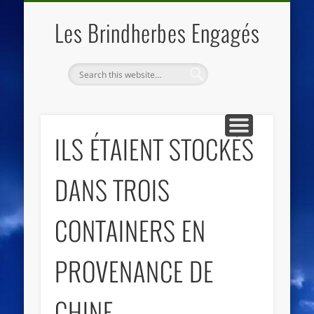
QUI SOMMES NOUS
LES ESSENTIELS
ECO-LIEUX
ACCUEIL
Les Brindherbes Engagés
ILS ÉTAIENT STOCKÉS
DANS TROIS
CONTAINERS EN
PROVENANCE DE
CHINE