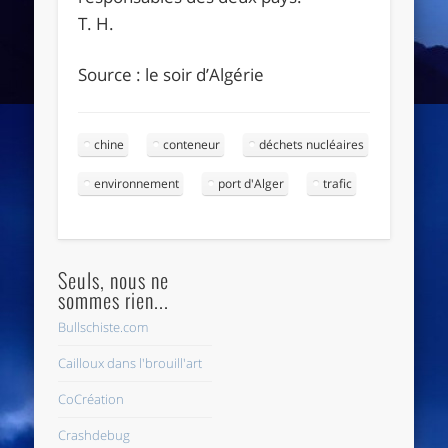
T. H.
Source : le soir d’Algérie
chine
conteneur
déchets nucléaires
environnement
port d'Alger
trafic
Seuls, nous ne
sommes rien...
Bullschiste.com
Cailloux dans l'brouill'art
CoCréation
Crashdebug